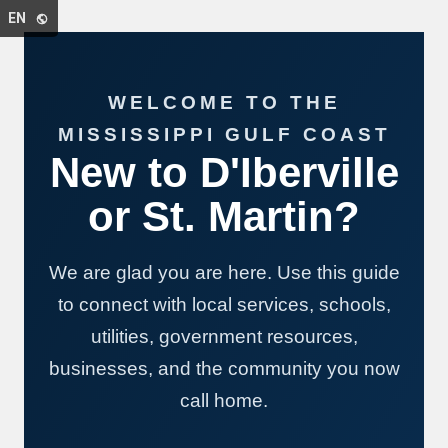
Select Language
▼
EN